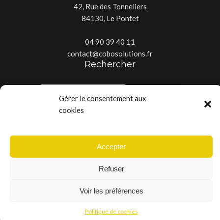
42, Rue des Tonneliers
84130, Le Pontet
04 90 39 40 11
contact@cobosolutions.fr
Rechercher
Gérer le consentement aux
cookies
Copyright © 2025 - Tous droits réservés - Créé par
La Baguette
Accepter
Digitale
Refuser
Voir les préférences
Politique de cookies