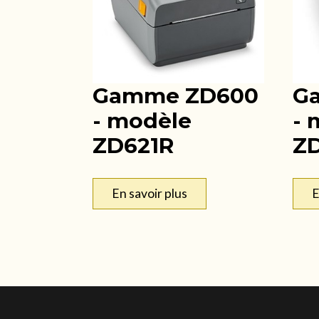
Gamme ZD600
G
- modèle
- 
ZD621R
ZD
En savoir plus
E