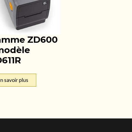
amme ZD600
modèle
611R
n savoir plus