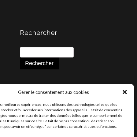
Rechercher
Gérer le consentement aux cookies
les meilleures expériences, nous utilisons des technologies telles que les
 stocker et/ou accéder aux informations des appareils. Le fait de consentir à
gies nous permettra de traiter des données telles que le comportement de
 les ID uniques sur ce site. Le fait de ne pas consentir ou de retirer son
 peut avoir un effet négatif sur certaines caractéristiques et fonctions.
ale