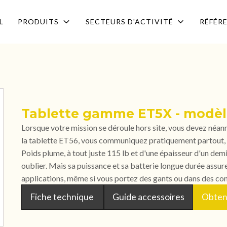
L
PRODUITS
SECTEURS D'ACTIVITÉ
RÉFÉR
Tablette gamme ET5X - modèl
Lorsque votre mission se déroule hors site, vous devez néan
la tablette ET56, vous communiquez pratiquement partout, g
Poids plume, à tout juste 115 lb et d'une épaisseur d'un demi
oublier. Mais sa puissance et sa batterie longue durée assur
applications, même si vous portez des gants ou dans des cond
Fiche technique
Guide accessoires
Obteni